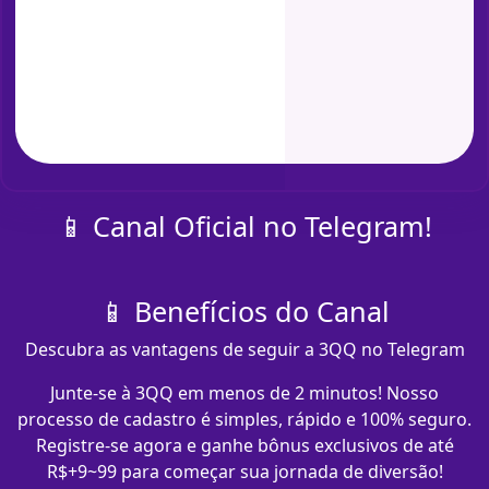
📱 Canal Oficial no Telegram!
📱 Benefícios do Canal
Descubra as vantagens de seguir a 3QQ no Telegram
Junte-se à 3QQ em menos de 2 minutos! Nosso
processo de cadastro é simples, rápido e 100% seguro.
Registre-se agora e ganhe bônus exclusivos de até
R$+9~99 para começar sua jornada de diversão!