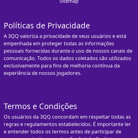
Sitemap
Políticas de Privacidade
A 3QQ valoriza a privacidade de seus usuários e está
empenhada em proteger todas as informações
pessoais fornecidas durante o uso de nossos canais de
comunicação. Todos os dados coletados são utilizados
exclusivamente para fins de melhoria contínua da
experiência de nossos jogadores.
Termos e Condições
Os usuários da 3QQ concordam em respeitar todas as
regras e regulamentos estabelecidos. É importante ler
e entender todos os termos antes de participar de