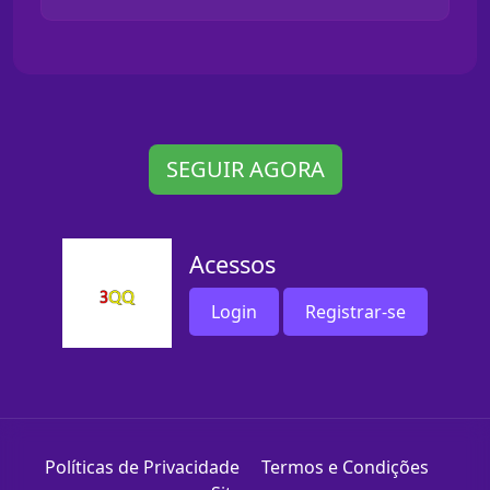
SEGUIR AGORA
Acessos
Login
Registrar-se
Políticas de Privacidade
Termos e Condições