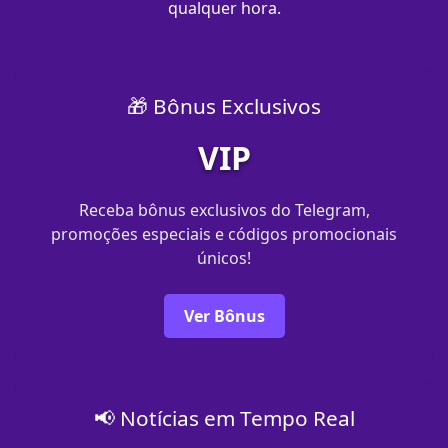
qualquer hora.
🎁 Bônus Exclusivos
VIP
Receba bônus exclusivos do Telegram,
promoções especiais e códigos promocionais
únicos!
Ver Bônus
📢 Notícias em Tempo Real