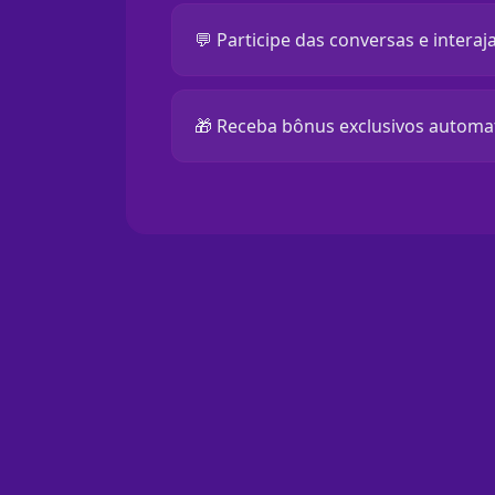
💬 Participe das conversas e interaj
🎁 Receba bônus exclusivos autom