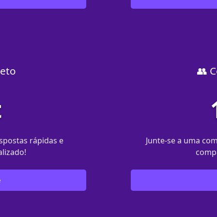
reto
👥 
t
espostas rápidas e
Junte-se a uma com
lizado!
compa
e