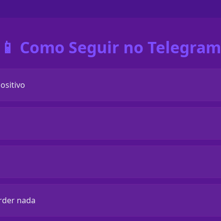
📱 Como Seguir no Telegram
ositivo
erder nada