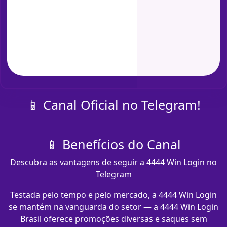
📱 Canal Oficial no Telegram!
📱 Benefícios do Canal
Descubra as vantagens de seguir a 4444 Win Login no
Telegram
Testada pelo tempo e pelo mercado, a 4444 Win Login
se mantém na vanguarda do setor — a 4444 Win Login
Brasil oferece promoções diversas e saques sem