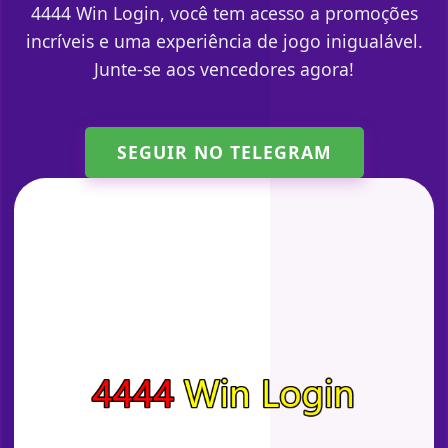
4444 Win Login, você tem acesso a promoções
incríveis e uma experiência de jogo inigualável.
Junte-se aos vencedores agora!
SEGUIR NO TELEGRAM