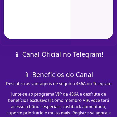
📱 Canal Oficial no Telegram!
📱 Benefícios do Canal
Descubra as vantagens de seguir a 456A no Telegram
Junte-se ao programa VIP da 456A e desfrute de
benefícios exclusivos! Como membro VIP, você terá
acesso a bônus especiais, cashback aumentado,
suporte prioritário e muito mais. Registre-se agora e