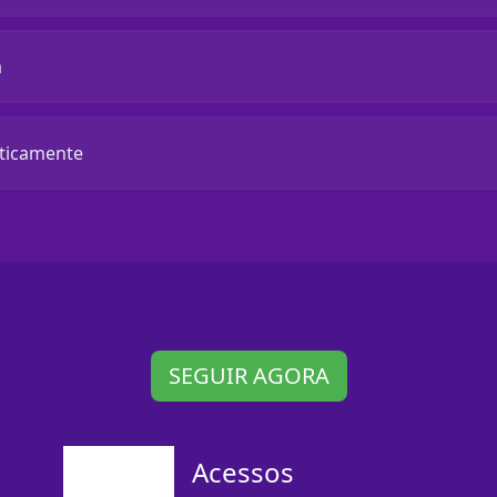
a
aticamente
SEGUIR AGORA
Acessos