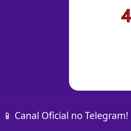
📱 Canal Oficial no Telegram!