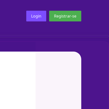
Login
Registrar-se