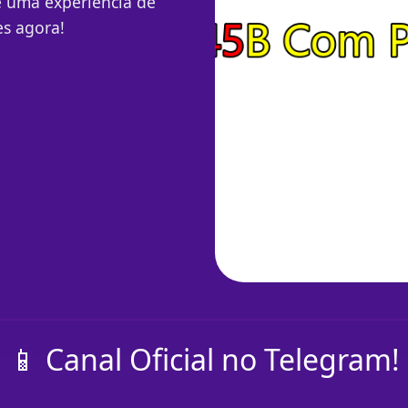
e uma experiência de
es agora!
📱 Canal Oficial no Telegram!