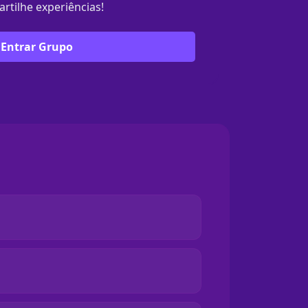
rtilhe experiências!
Entrar Grupo