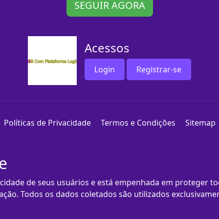
SEGUIR AGORA
Acessos
Login
Registrar-se
Políticas de Privacidade
Termos e Condições
Sitemap
de
vacidade de seus usuários e está empenhada em proteger to
ção. Todos os dados coletados são utilizados exclusivamen