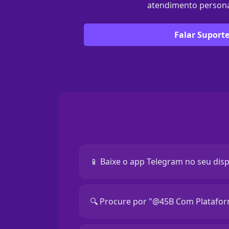
atendimento persona
Falar Suport
📱 Baixe o app Telegram no seu disp
🔍 Procure por "@45B Com Platafor