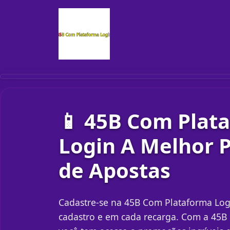
📱 45B Com Plat
Login A Melhor 
de Apostas
Cadastre-se na 45B Com Plataforma Lo
cadastro e em cada recarga. Com a 45B