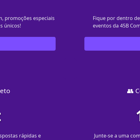
m, promoções especiais
Fique por dentro d
s únicos!
eventos da 45B Com
reto
👥 
t
espostas rápidas e
Junte-se a uma com