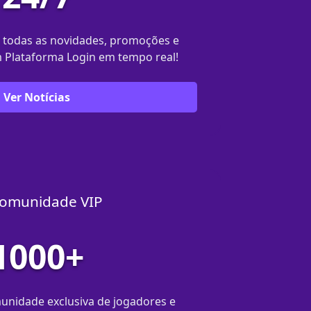
e todas as novidades, promoções e
 Plataforma Login em tempo real!
Ver Notícias
Comunidade VIP
1000+
unidade exclusiva de jogadores e