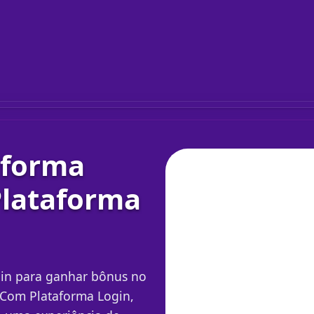
aforma
Plataforma
gin para ganhar bônus no
 Com Plataforma Login,