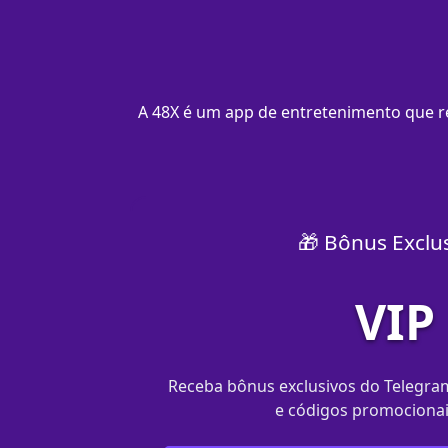
A 48X é um app de entretenimento que r
🎁 Bônus Exclu
VIP
Receba bônus exclusivos do Telegra
e códigos promocionai