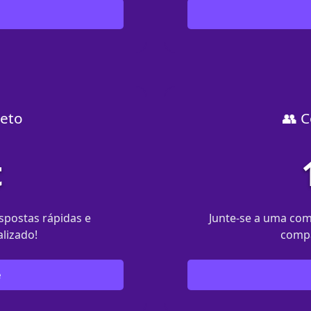
reto
👥 
t
espostas rápidas e
Junte-se a uma com
lizado!
compa
e