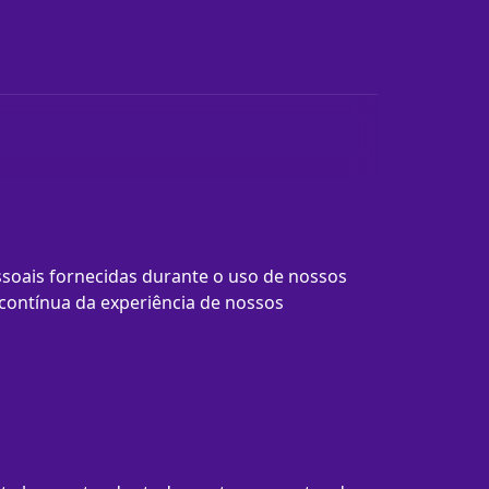
ssoais fornecidas durante o uso de nossos
 contínua da experiência de nossos