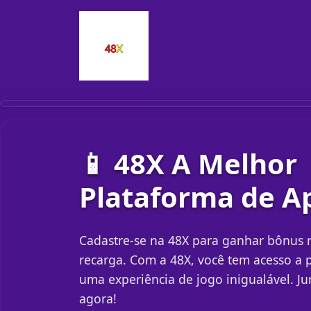
📱 48X A Melhor
Plataforma de A
Cadastre-se na 48X para ganhar bônus 
recarga. Com a 48X, você tem acesso a 
uma experiência de jogo inigualável. J
agora!