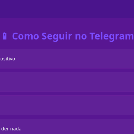
📱 Como Seguir no Telegram
ositivo
erder nada