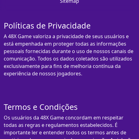
Sitemap
Políticas de Privacidade
A 48X Game valoriza a privacidade de seus usuários e
está empenhada em proteger todas as informações
pessoais fornecidas durante o uso de nossos canais de
comunicação. Todos os dados coletados são utilizados
exclusivamente para fins de melhoria contínua da
experiência de nossos jogadores.
Termos e Condições
Os usuários da 48X Game concordam em respeitar
todas as regras e regulamentos estabelecidos. É
importante ler e entender todos os termos antes de