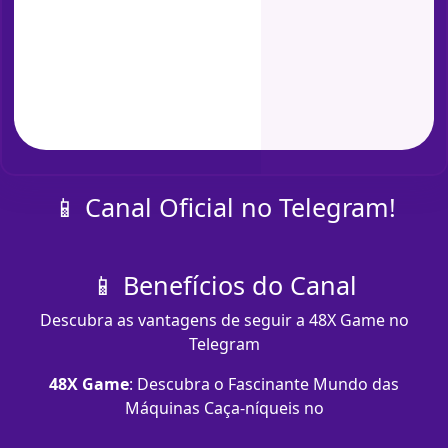
📱 Canal Oficial no Telegram!
📱 Benefícios do Canal
Descubra as vantagens de seguir a 48X Game no
Telegram
48X Game
: Descubra o Fascinante Mundo das
Máquinas Caça-níqueis no