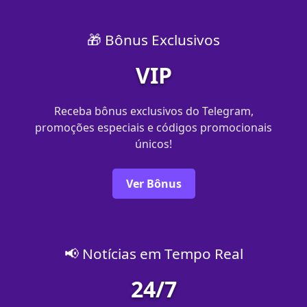
🎁 Bônus Exclusivos
VIP
Receba bônus exclusivos do Telegram,
promoções especiais e códigos promocionais
únicos!
Ver Bônus
📢 Notícias em Tempo Real
24/7