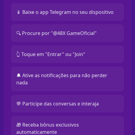
📱 Baixe o app Telegram no seu dispositivo
🔍 Procure por "@48X GameOficial"
👆 Toque em "Entrar" ou "Join"
🔔 Ative as notificações para não perder
nada
💬 Participe das conversas e interaja
🎁 Receba bônus exclusivos
automaticamente