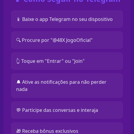
📱 Baixe o app Telegram no seu dispositivo
🔍 Procure por "@48X JogoOficial"
👆 Toque em "Entrar" ou "Join"
🔔 Ative as notificações para não perder
nada
💬 Participe das conversas e interaja
🎁 Receba bônus exclusivos