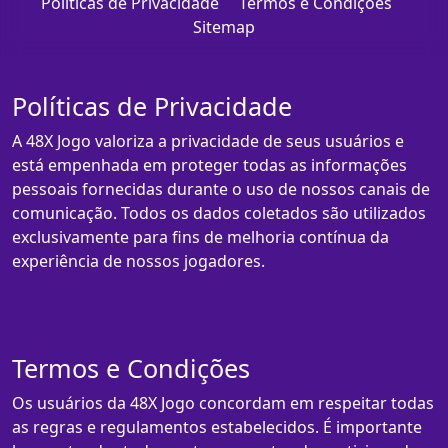
Políticas de Privacidade
Termos e Condições
Sitemap
Políticas de Privacidade
A 48X Jogo valoriza a privacidade de seus usuários e
está empenhada em proteger todas as informações
pessoais fornecidas durante o uso de nossos canais de
comunicação. Todos os dados coletados são utilizados
exclusivamente para fins de melhoria contínua da
experiência de nossos jogadores.
Termos e Condições
Os usuários da 48X Jogo concordam em respeitar todas
as regras e regulamentos estabelecidos. É importante