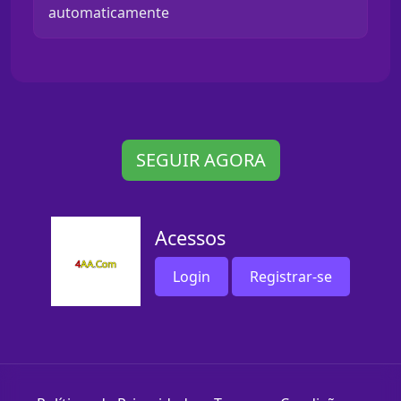
automaticamente
SEGUIR AGORA
Acessos
Login
Registrar-se