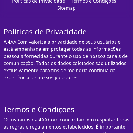
Políticas de Privacidade
Termos e Condições
Sitemap
Políticas de Privacidade
A 4AA.Com valoriza a privacidade de seus usuários e
está empenhada em proteger todas as informações
pessoais fornecidas durante o uso de nossos canais de
comunicação. Todos os dados coletados são utilizados
exclusivamente para fins de melhoria contínua da
experiência de nossos jogadores.
Termos e Condições
Os usuários da 4AA.Com concordam em respeitar todas
as regras e regulamentos estabelecidos. É importante