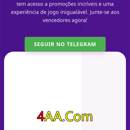
tem acesso a promoções incríveis e uma
experiência de jogo inigualável. Junte-se aos
vencedores agora!
SEGUIR NO TELEGRAM