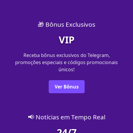
🎁 Bônus Exclusivos
VIP
Receba bônus exclusivos do Telegram,
promoções especiais e códigos promocionais
únicos!
Ver Bônus
📢 Notícias em Tempo Real
24/7