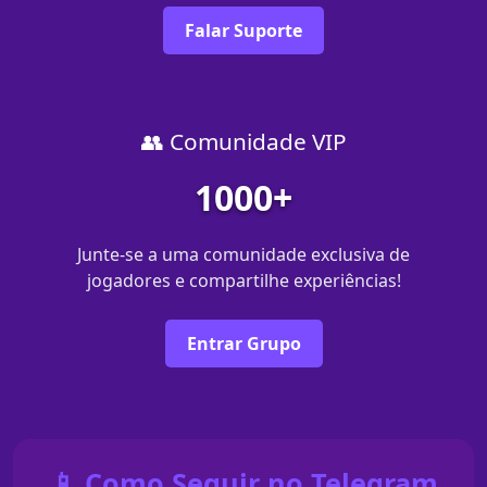
Falar Suporte
👥 Comunidade VIP
1000+
Junte-se a uma comunidade exclusiva de
jogadores e compartilhe experiências!
Entrar Grupo
📱 Como Seguir no Telegram