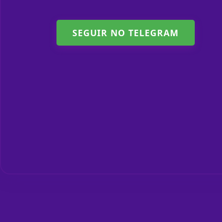
SEGUIR NO TELEGRAM