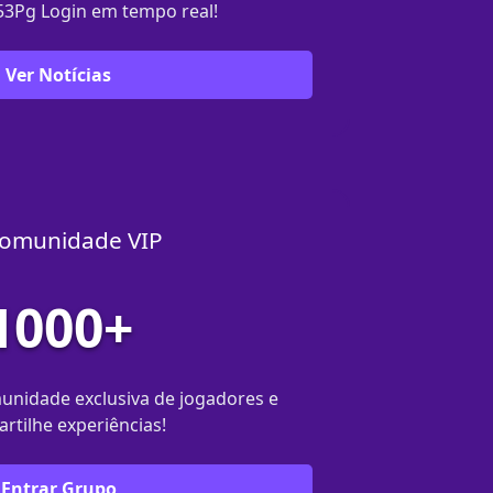
53Pg Login em tempo real!
Ver Notícias
Comunidade VIP
1000+
unidade exclusiva de jogadores e
rtilhe experiências!
Entrar Grupo