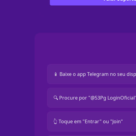
📱 Baixe o app Telegram no seu disp
🔍 Procure por "@53Pg LoginOficial
👆 Toque em "Entrar" ou "Join"