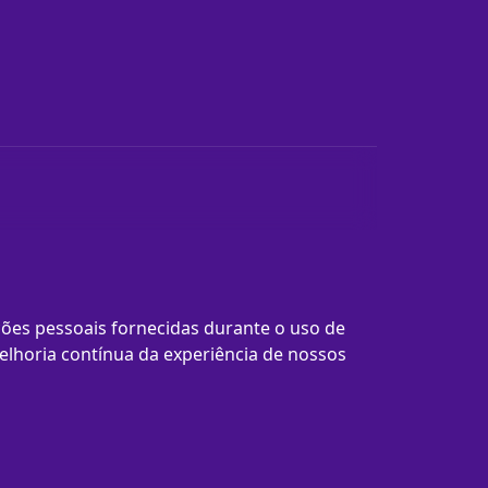
ções pessoais fornecidas durante o uso de
elhoria contínua da experiência de nossos