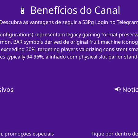
📱 Benefícios do Canal
Descubra as vantagens de seguir a 53Pg Login no Telegra
ne configurations) representam legacy gaming format preser
mon, BAR symbols derived de original fruit machine iconog
s exceeding 30%, targeting players valorizing consistent sma
es typically 94-96%, alinhado com physical slot parlor stand
sivos
📢 Notí
m, promoções especiais
Fique por dentro d