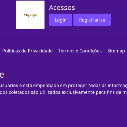
Acessos
Login
Registrar-se
Políticas de Privacidade
Termos e Condições
Sitemap
de
s usuários e está empenhada em proteger todas as informa
os coletados são utilizados exclusivamente para fins de m