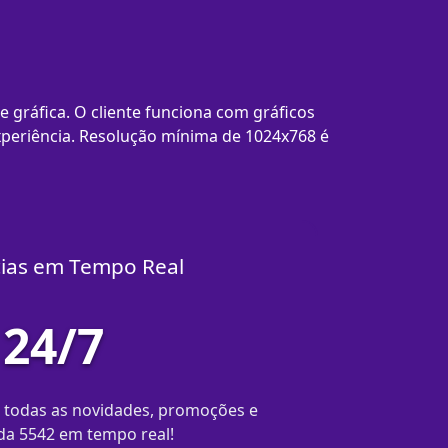
gráfica. O cliente funciona com gráficos
xperiência. Resolução mínima de 1024x768 é
cias em Tempo Real
24/7
e todas as novidades, promoções e
da 5542 em tempo real!