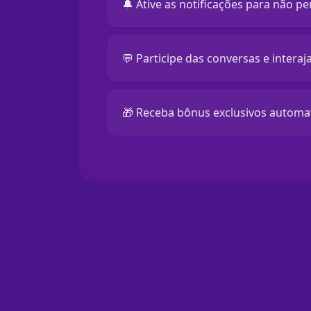
🔔 Ative as notificações para não p
💬 Participe das conversas e interaj
🎁 Receba bônus exclusivos autom