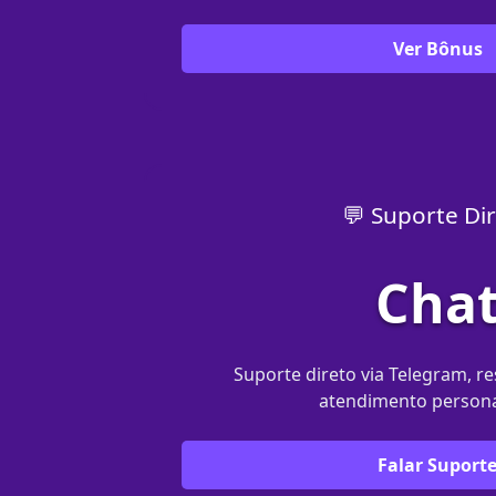
Ver Bônus
💬 Suporte Di
Cha
Suporte direto via Telegram, r
atendimento persona
Falar Suport