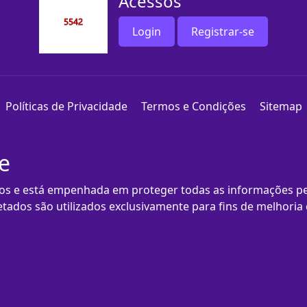
Acessos
Login
Registrar-se
Políticas de Privacidade
Termos e Condições
Sitemap
de
rios e está empenhada em proteger todas as informações p
tados são utilizados exclusivamente para fins de melhoria