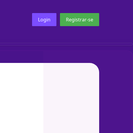
Login
Registrar-se