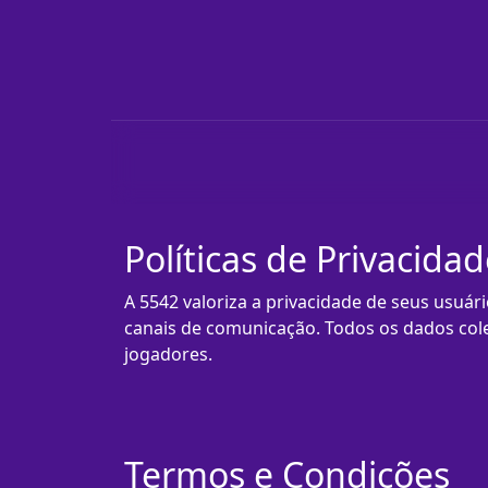
Políticas de Privacida
A 5542 valoriza a privacidade de seus usuá
canais de comunicação. Todos os dados cole
jogadores.
Termos e Condições