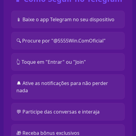
📱 Baixe o app Telegram no seu dispositivo
🔍 Procure por "@5555Win.ComOficial"
👆 Toque em "Entrar" ou "Join"
🔔 Ative as notificações para não perder
nada
💬 Participe das conversas e interaja
🎁 Receba bônus exclusivos