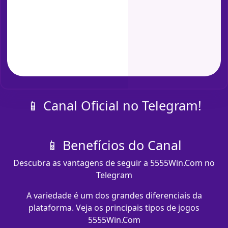
📱 Canal Oficial no Telegram!
📱 Benefícios do Canal
Descubra as vantagens de seguir a 5555Win.Com no
Telegram
A variedade é um dos grandes diferenciais da
plataforma. Veja os principais tipos de jogos
5555Win.Com