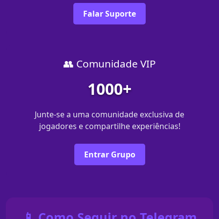
Falar Suporte
👥 Comunidade VIP
1000+
Junte-se a uma comunidade exclusiva de
jogadores e compartilhe experiências!
Entrar Grupo
📱 Como Seguir no Telegram