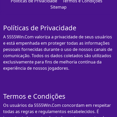
Políticas de Privacidade
Termos e Condições
Sitemap
Políticas de Privacidade
A 5555Win.Com valoriza a privacidade de seus usuários
e está empenhada em proteger todas as informações
pessoais fornecidas durante o uso de nossos canais de
comunicação. Todos os dados coletados são utilizados
exclusivamente para fins de melhoria contínua da
experiência de nossos jogadores.
Termos e Condições
Os usuários da 5555Win.Com concordam em respeitar
todas as regras e regulamentos estabelecidos. É