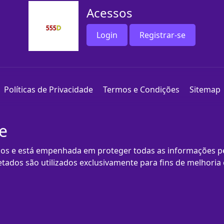
Acessos
Login
Registrar-se
Políticas de Privacidade
Termos e Condições
Sitemap
de
rios e está empenhada em proteger todas as informações p
tados são utilizados exclusivamente para fins de melhoria