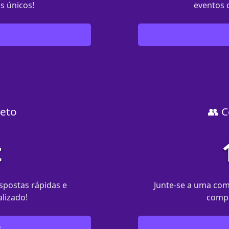
s únicos!
eventos 
reto
👥 
t
espostas rápidas e
Junte-se a uma com
lizado!
compa
e