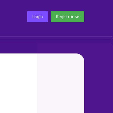
Login
Registrar-se