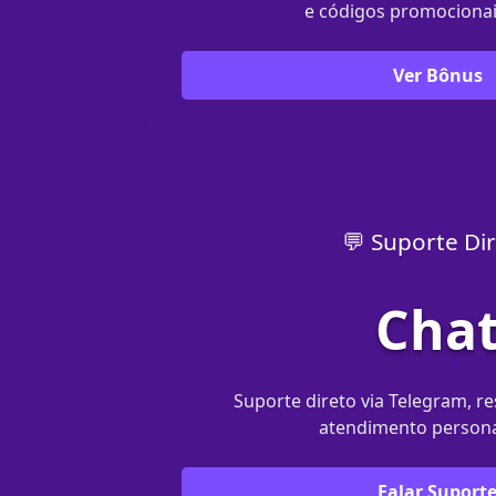
e códigos promocionai
Ver Bônus
💬 Suporte Di
Cha
Suporte direto via Telegram, r
atendimento persona
Falar Suport