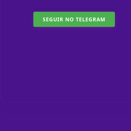
SEGUIR NO TELEGRAM