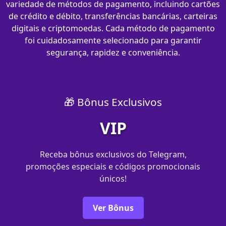
variedade de métodos de pagamento, incluindo cartões
de crédito e débito, transferências bancárias, carteiras
digitais e criptomoedas. Cada método de pagamento
foi cuidadosamente selecionado para garantir
segurança, rapidez e conveniência.
🎁 Bônus Exclusivos
VIP
Receba bônus exclusivos do Telegram,
promoções especiais e códigos promocionais
únicos!
Ver Bônus