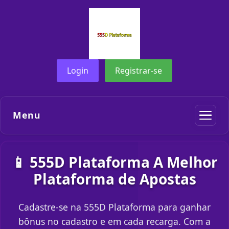
Login
Registrar-se
Menu
📱 555D Plataforma A Melhor
Plataforma de Apostas
Cadastre-se na 555D Plataforma para ganhar
bônus no cadastro e em cada recarga. Com a