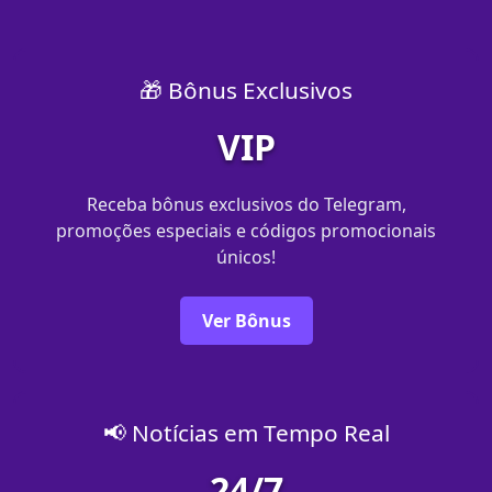
🎁 Bônus Exclusivos
VIP
Receba bônus exclusivos do Telegram,
promoções especiais e códigos promocionais
únicos!
Ver Bônus
📢 Notícias em Tempo Real
24/7