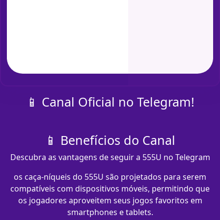
📱 Canal Oficial no Telegram!
📱 Benefícios do Canal
Descubra as vantagens de seguir a 555U no Telegram
os caça-níqueis do 555U são projetados para serem
compatíveis com dispositivos móveis, permitindo que
os jogadores aproveitem seus jogos favoritos em
smartphones e tablets.