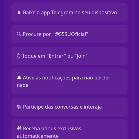
📱 Baixe o app Telegram no seu dispositivo
🔍 Procure por "@555UOficial"
👆 Toque em "Entrar" ou "Join"
🔔 Ative as notificações para não perder
nada
💬 Participe das conversas e interaja
🎁 Receba bônus exclusivos
automaticamente