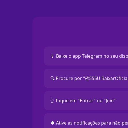
📱 Baixe o app Telegram no seu disp
🔍 Procure por "@555U BaixarOficia
👆 Toque em "Entrar" ou "Join"
🔔 Ative as notificações para não p