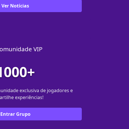
Ver Notícias
Comunidade VIP
1000+
unidade exclusiva de jogadores e
rtilhe experiências!
Entrar Grupo