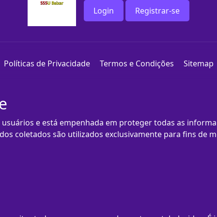
Login
Registrar-se
Políticas de Privacidade
Termos e Condições
Sitemap
de
us usuários e está empenhada em proteger todas as informa
os coletados são utilizados exclusivamente para fins de m