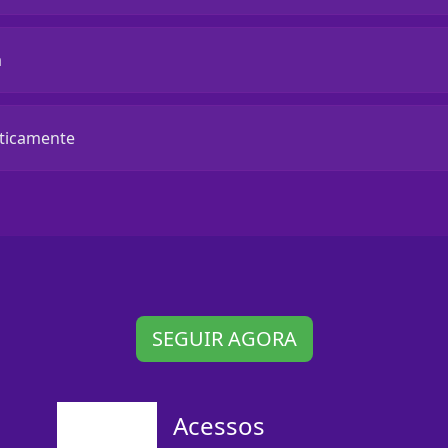
a
aticamente
SEGUIR AGORA
Acessos