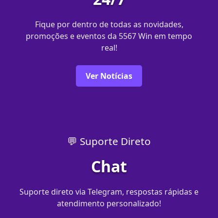
Fique por dentro de todas as novidades,
promoções e eventos da 5567 Win em tempo
real!
Ver Notícias
💬 Suporte Direto
Chat
Suporte direto via Telegram, respostas rápidas e
atendimento personalizado!