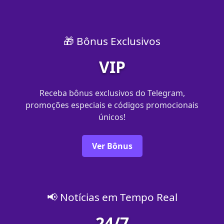
🎁 Bônus Exclusivos
VIP
Receba bônus exclusivos do Telegram,
promoções especiais e códigos promocionais
únicos!
Ver Bônus
📢 Notícias em Tempo Real
24/7