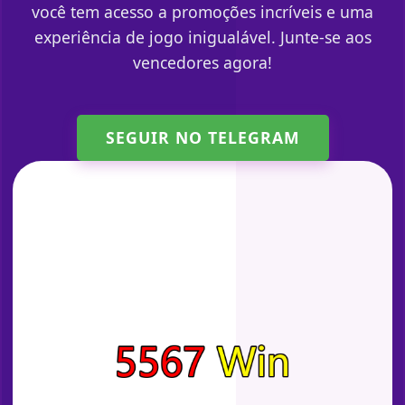
você tem acesso a promoções incríveis e uma
experiência de jogo inigualável. Junte-se aos
vencedores agora!
SEGUIR NO TELEGRAM