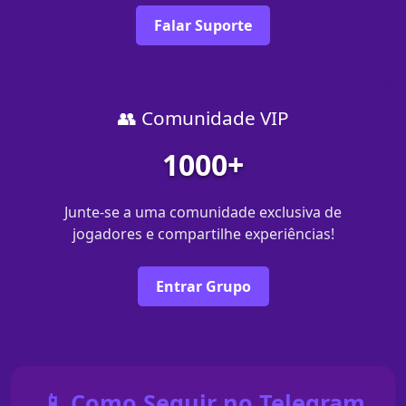
Falar Suporte
👥 Comunidade VIP
1000+
Junte-se a uma comunidade exclusiva de
jogadores e compartilhe experiências!
Entrar Grupo
📱 Como Seguir no Telegram