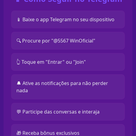
📱 Baixe o app Telegram no seu dispositivo
🔍 Procure por "@5567 WinOficial"
👆 Toque em "Entrar" ou "Join"
🔔 Ative as notificações para não perder
nada
💬 Participe das conversas e interaja
🎁 Receba bônus exclusivos