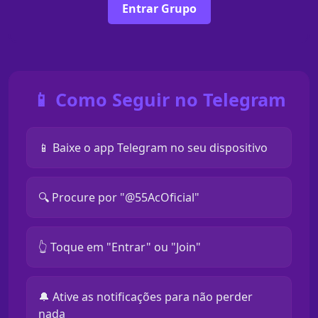
Entrar Grupo
📱 Como Seguir no Telegram
📱 Baixe o app Telegram no seu dispositivo
🔍 Procure por "@55AcOficial"
👆 Toque em "Entrar" ou "Join"
🔔 Ative as notificações para não perder
nada