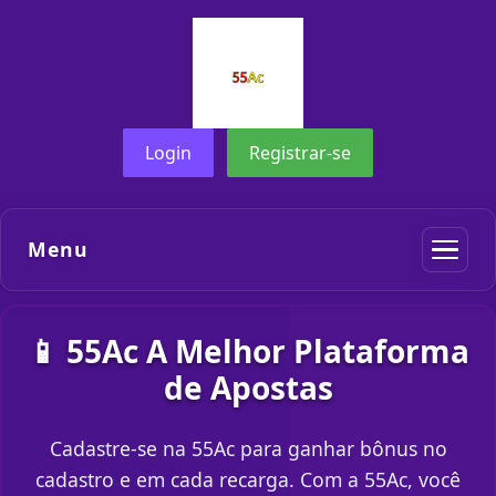
Login
Registrar-se
Menu
📱 55Ac A Melhor Plataforma
de Apostas
Cadastre-se na 55Ac para ganhar bônus no
cadastro e em cada recarga. Com a 55Ac, você