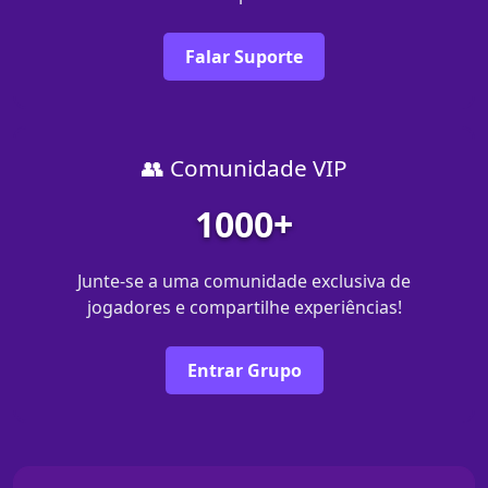
Falar Suporte
👥 Comunidade VIP
1000+
Junte-se a uma comunidade exclusiva de
jogadores e compartilhe experiências!
Entrar Grupo