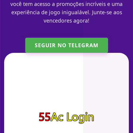
você tem acesso a promoções incríveis e uma
experiência de jogo inigualável. Junte-se aos
vencedores agora!
SEGUIR NO TELEGRAM