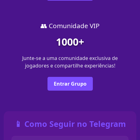
👥 Comunidade VIP
1000+
Junte-se a uma comunidade exclusiva de
jogadores e compartilhe experiências!
Entrar Grupo
📱 Como Seguir no Telegram