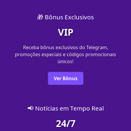
🎁 Bônus Exclusivos
VIP
Receba bônus exclusivos do Telegram,
promoções especiais e códigos promocionais
únicos!
Ver Bônus
📢 Notícias em Tempo Real
24/7