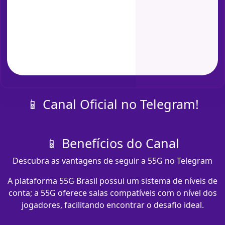
📱 Canal Oficial no Telegram!
📱 Benefícios do Canal
Descubra as vantagens de seguir a 55G no Telegram
A plataforma 55G Brasil possui um sistema de níveis de
conta; a 55G oferece salas compatíveis com o nível dos
jogadores, facilitando encontrar o desafio ideal.