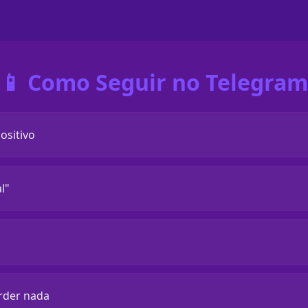
📱 Como Seguir no Telegram
ositivo
l"
erder nada