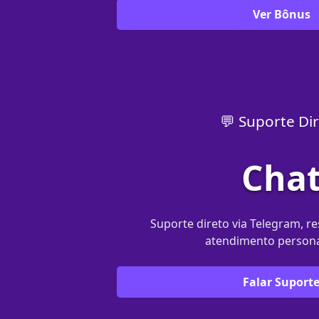
Ver Bônus
💬 Suporte Di
Cha
Suporte direto via Telegram, r
atendimento persona
Falar Suport