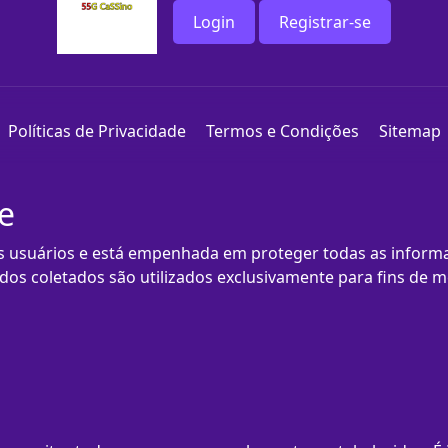
Login
Registrar-se
Políticas de Privacidade
Termos e Condições
Sitemap
de
us usuários e está empenhada em proteger todas as inform
os coletados são utilizados exclusivamente para fins de m