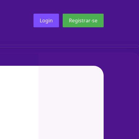
Login
Registrar-se