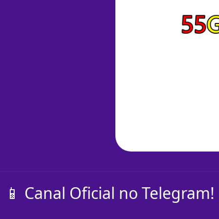
📱 Canal Oficial no Telegram!