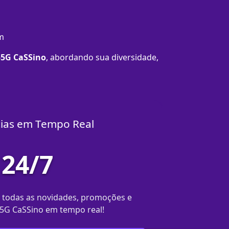
m
55G CaSSino
, abordando sua diversidade,
cias em Tempo Real
24/7
e todas as novidades, promoções e
55G CaSSino em tempo real!