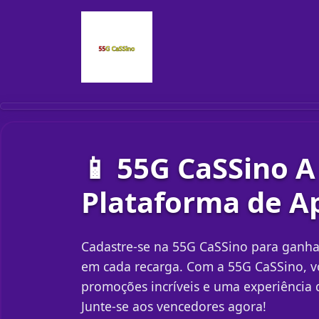
📱 55G CaSSino 
Plataforma de A
Cadastre-se na 55G CaSSino para ganha
em cada recarga. Com a 55G CaSSino, v
promoções incríveis e uma experiência d
Junte-se aos vencedores agora!