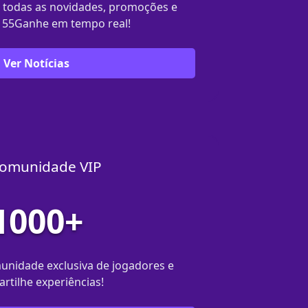
e todas as novidades, promoções e
 55Ganhe em tempo real!
Ver Notícias
Comunidade VIP
1000+
unidade exclusiva de jogadores e
rtilhe experiências!