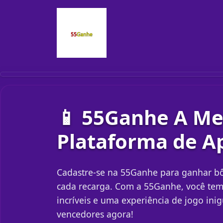
📱 55Ganhe A Me
Plataforma de A
Cadastre-se na 55Ganhe para ganhar b
cada recarga. Com a 55Ganhe, você te
incríveis e uma experiência de jogo inig
vencedores agora!