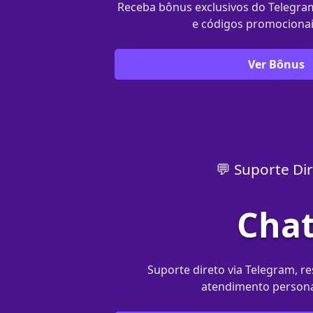
Receba bônus exclusivos do Telegra
e códigos promocionai
Ver Bônus
💬 Suporte Di
Cha
Suporte direto via Telegram, r
atendimento persona