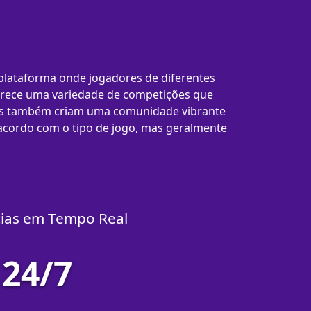
plataforma onde jogadores de diferentes
oferece uma variedade de competições que
mas também criam uma comunidade vibrante
 acordo com o tipo de jogo, mas geralmente
cias em Tempo Real
24/7