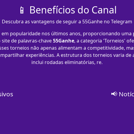
📱 Benefícios do Canal
Descubra as vantagens de seguir a 55Ganhe no Telegram
do em popularidade nos últimos anos, proporcionando uma 
 site de palavras-chave
55Ganhe
, a categoria 'Torneios' 
Esses torneios não apenas alimentam a competitividade, 
partilhar experiências. A estrutura dos torneios varia de
inclui rodadas eliminatórias, re.
sivos
📢 Notí