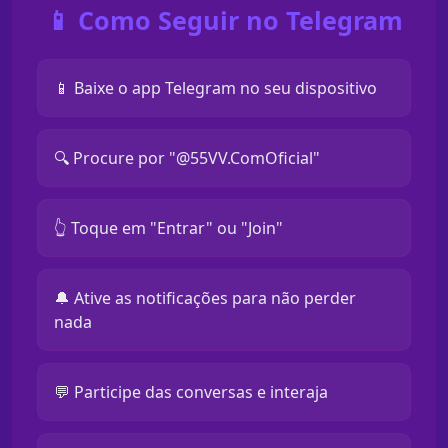
📱 Como Seguir no Telegram
📱 Baixe o app Telegram no seu dispositivo
🔍 Procure por "@55VV.ComOficial"
👆 Toque em "Entrar" ou "Join"
🔔 Ative as notificações para não perder
nada
💬 Participe das conversas e interaja