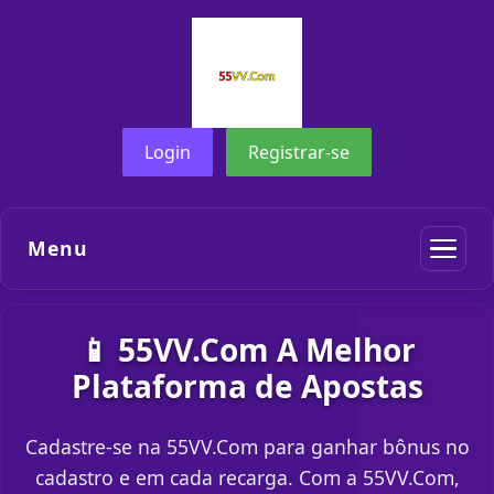
Login
Registrar-se
Menu
📱 55VV.Com A Melhor
Plataforma de Apostas
Cadastre-se na 55VV.Com para ganhar bônus no
cadastro e em cada recarga. Com a 55VV.Com,