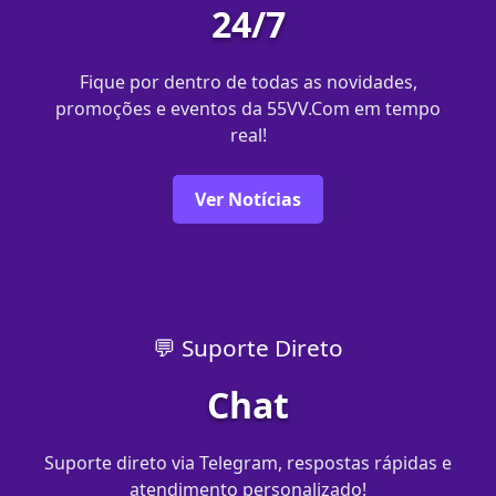
24/7
Fique por dentro de todas as novidades,
promoções e eventos da 55VV.Com em tempo
real!
Ver Notícias
💬 Suporte Direto
Chat
Suporte direto via Telegram, respostas rápidas e
atendimento personalizado!