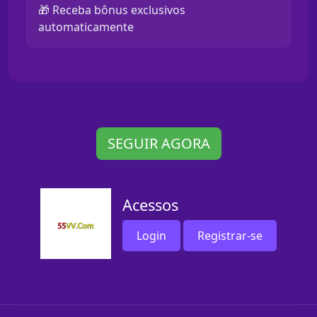
🎁 Receba bônus exclusivos
automaticamente
SEGUIR AGORA
Acessos
Login
Registrar-se