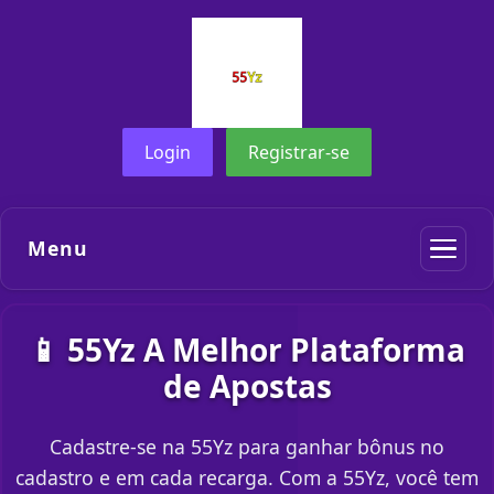
Login
Registrar-se
Menu
📱 55Yz A Melhor Plataforma
de Apostas
Cadastre-se na 55Yz para ganhar bônus no
cadastro e em cada recarga. Com a 55Yz, você tem