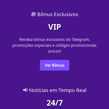
🎁 Bônus Exclusivos
VIP
Receba bônus exclusivos do Telegram,
promoções especiais e códigos promocionais
únicos!
Ver Bônus
📢 Notícias em Tempo Real
24/7