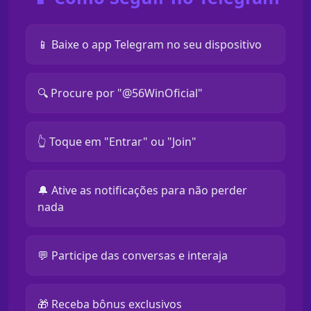
📱 Baixe o app Telegram no seu dispositivo
🔍 Procure por "@56WinOficial"
👆 Toque em "Entrar" ou "Join"
🔔 Ative as notificações para não perder
nada
💬 Participe das conversas e interaja
🎁 Receba bônus exclusivos