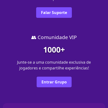
Falar Suporte
👥 Comunidade VIP
1000+
Junte-se a uma comunidade exclusiva de
jogadores e compartilhe experiências!
Entrar Grupo