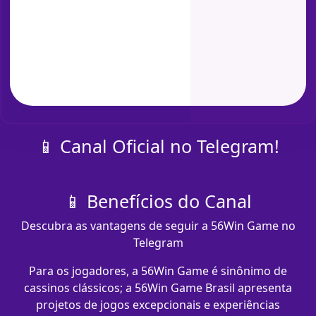
📱 Canal Oficial no Telegram!
📱 Benefícios do Canal
Descubra as vantagens de seguir a 56Win Game no
Telegram
Para os jogadores, a 56Win Game é sinônimo de
cassinos clássicos; a 56Win Game Brasil apresenta
projetos de jogos excepcionais e experiências