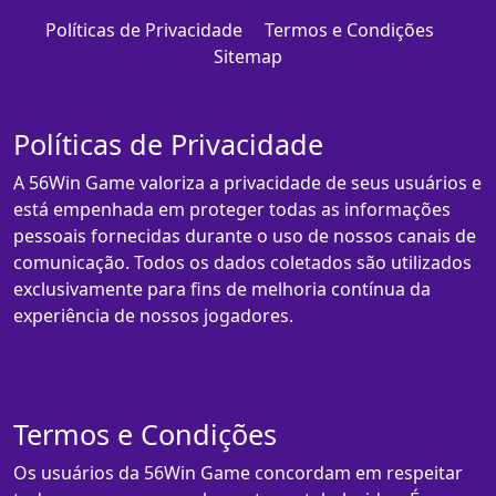
Políticas de Privacidade
Termos e Condições
Sitemap
Políticas de Privacidade
A 56Win Game valoriza a privacidade de seus usuários e
está empenhada em proteger todas as informações
pessoais fornecidas durante o uso de nossos canais de
comunicação. Todos os dados coletados são utilizados
exclusivamente para fins de melhoria contínua da
experiência de nossos jogadores.
Termos e Condições
Os usuários da 56Win Game concordam em respeitar