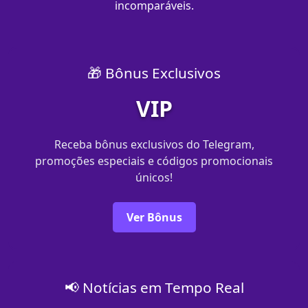
incomparáveis.
🎁 Bônus Exclusivos
VIP
Receba bônus exclusivos do Telegram,
promoções especiais e códigos promocionais
únicos!
Ver Bônus
📢 Notícias em Tempo Real