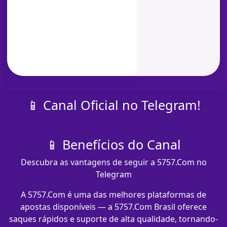
📱 Canal Oficial no Telegram!
📱 Benefícios do Canal
Descubra as vantagens de seguir a 5757.Com no
Telegram
A 5757.Com é uma das melhores plataformas de
apostas disponíveis — a 5757.Com Brasil oferece
saques rápidos e suporte de alta qualidade, tornando-