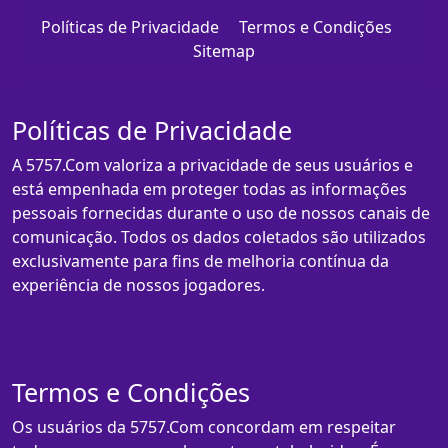
Políticas de Privacidade
Termos e Condições
Sitemap
Políticas de Privacidade
A 5757.Com valoriza a privacidade de seus usuários e
está empenhada em proteger todas as informações
pessoais fornecidas durante o uso de nossos canais de
comunicação. Todos os dados coletados são utilizados
exclusivamente para fins de melhoria contínua da
experiência de nossos jogadores.
Termos e Condições
Os usuários da 5757.Com concordam em respeitar