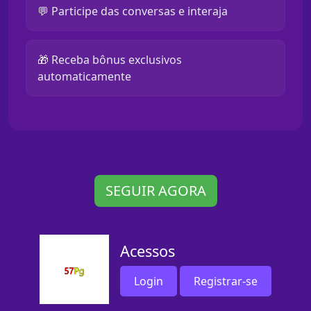
💬 Participe das conversas e interaja
🎁 Receba bônus exclusivos
automaticamente
SEGUIR AGORA
Acessos
Login
Registrar-se