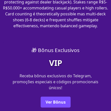
protecting against dealer blackjack). Stakes range R$5-
R$50.000+ accommodating casual players e high rollers.
Card counting é theoretically possible mas multi-deck
shoes (6-8 decks) e frequent shuffles mitigate
effectiveness, mantendo balanced gameplay.
🎁 Bônus Exclusivos
VIP
Receba bônus exclusivos do Telegram,
promoções especiais e códigos promocionais
únicos!
Ver Bônus