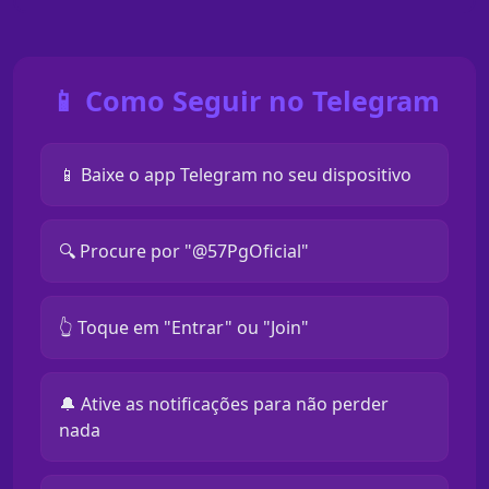
📱 Como Seguir no Telegram
📱 Baixe o app Telegram no seu dispositivo
🔍 Procure por "@57PgOficial"
👆 Toque em "Entrar" ou "Join"
🔔 Ative as notificações para não perder
nada