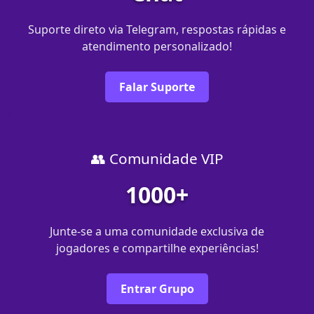
Suporte direto via Telegram, respostas rápidas e
atendimento personalizado!
Falar Suporte
👥 Comunidade VIP
1000+
Junte-se a uma comunidade exclusiva de
jogadores e compartilhe experiências!
Entrar Grupo