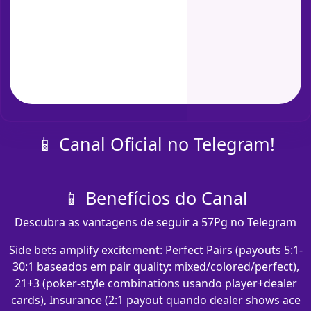
📱 Canal Oficial no Telegram!
📱 Benefícios do Canal
Descubra as vantagens de seguir a 57Pg no Telegram
Side bets amplify excitement: Perfect Pairs (payouts 5:1-
30:1 baseados em pair quality: mixed/colored/perfect),
21+3 (poker-style combinations usando player+dealer
cards), Insurance (2:1 payout quando dealer shows ace