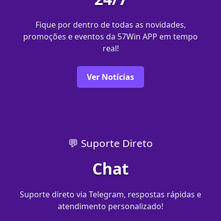
Fique por dentro de todas as novidades,
promoções e eventos da 57Win APP em tempo
real!
Ver Notícias
💬 Suporte Direto
Chat
Suporte direto via Telegram, respostas rápidas e
atendimento personalizado!