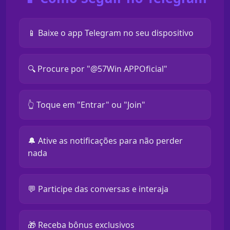
📱 Baixe o app Telegram no seu dispositivo
🔍 Procure por "@57Win APPOficial"
👆 Toque em "Entrar" ou "Join"
🔔 Ative as notificações para não perder
nada
💬 Participe das conversas e interaja
🎁 Receba bônus exclusivos