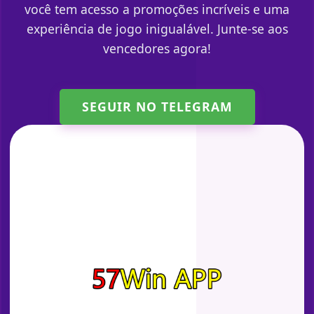
você tem acesso a promoções incríveis e uma
experiência de jogo inigualável. Junte-se aos
vencedores agora!
SEGUIR NO TELEGRAM