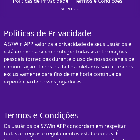
Políticas de Privacidade
Termos e Condições
Sitemap
Políticas de Privacidade
A 57Win APP valoriza a privacidade de seus usuários e
está empenhada em proteger todas as informações
pessoais fornecidas durante o uso de nossos canais de
comunicação. Todos os dados coletados são utilizados
exclusivamente para fins de melhoria contínua da
experiência de nossos jogadores.
Termos e Condições
Os usuários da 57Win APP concordam em respeitar
todas as regras e regulamentos estabelecidos. É