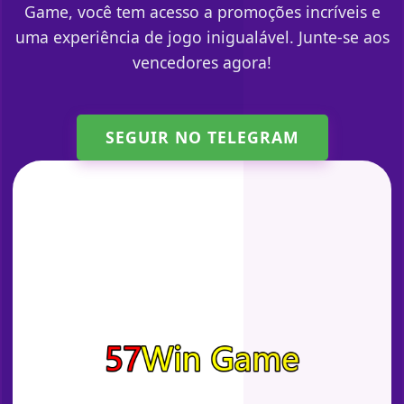
Game, você tem acesso a promoções incríveis e
uma experiência de jogo inigualável. Junte-se aos
vencedores agora!
SEGUIR NO TELEGRAM