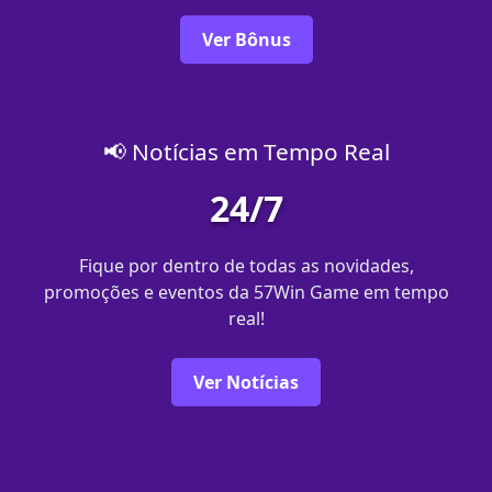
Ver Bônus
📢 Notícias em Tempo Real
24/7
Fique por dentro de todas as novidades,
promoções e eventos da 57Win Game em tempo
real!
Ver Notícias