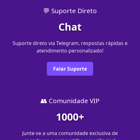
💬 Suporte Direto
Chat
Suporte direto via Telegram, respostas rápidas e
atendimento personalizado!
Falar Suporte
👥 Comunidade VIP
1000+
Junte-se a uma comunidade exclusiva de