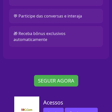
💬 Participe das conversas e interaja
🎁 Receba bônus exclusivos
automaticamente
SEGUIR AGORA
Acessos