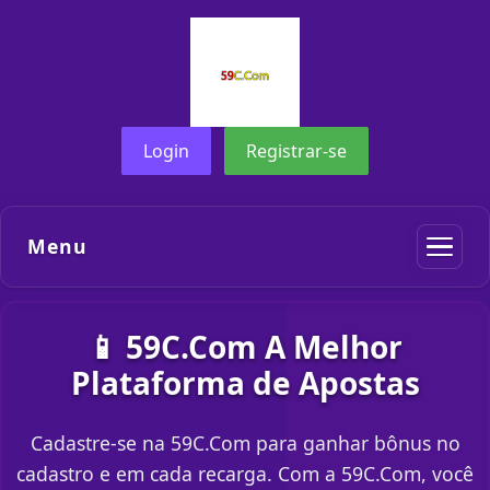
Login
Registrar-se
Menu
📱 59C.Com A Melhor
Plataforma de Apostas
Cadastre-se na 59C.Com para ganhar bônus no
cadastro e em cada recarga. Com a 59C.Com, você