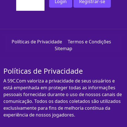
Login
Registrar-se
Políticas de Privacidade
Termos e Condições
Sitemap
Políticas de Privacidade
A 59C.Com valoriza a privacidade de seus usuários e
está empenhada em proteger todas as informações
pessoais fornecidas durante o uso de nossos canais de
comunicação. Todos os dados coletados são utilizados
exclusivamente para fins de melhoria contínua da
experiência de nossos jogadores.