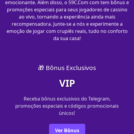
emocionante. Além disso, o 59C.Com com​ tem bônus e
promoções especiais para seus jogadores de cassino
ao vivo, tornando a experiência ainda mais
recompensadora. Junte-se a nós e experimente a
emoção de jogar com crupiês reais, tudo no conforto
da sua casa!
🎁 Bônus Exclusivos
VIP
Receba bônus exclusivos do Telegram,
promoções especiais e códigos promocionais
únicos!
Ver Bônus