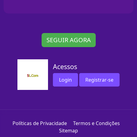
SEGUIR AGORA
Acessos
Login
Registrar-se
Políticas de Privacidade
Termos e Condições
Sitemap