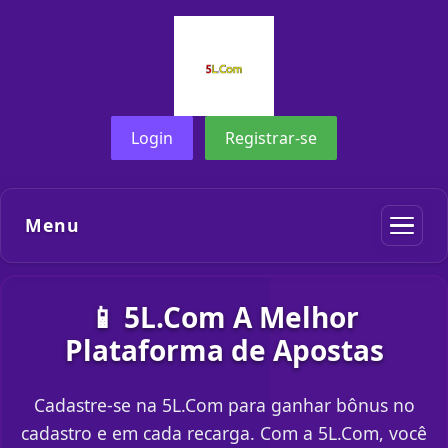
Login
Registrar-se
Menu
📱 5L.Com A Melhor
Plataforma de Apostas
Cadastre-se na 5L.Com para ganhar bônus no
cadastro e em cada recarga. Com a 5L.Com, você