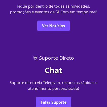
Fique por dentro de todas as novidades,
promoções e eventos da 5L.Com em tempo real!
Ver Notícias
💬 Suporte Direto
Chat
Suporte direto via Telegram, respostas rápidas e
atendimento personalizado!
Falar Suporte