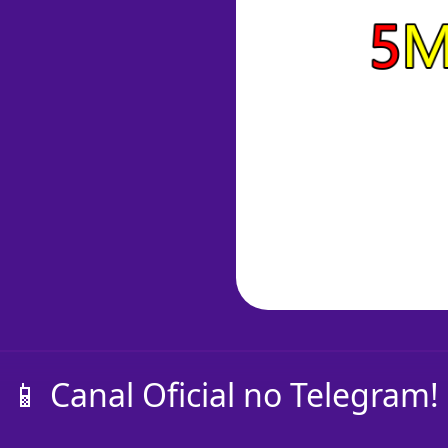
📱 Canal Oficial no Telegram!