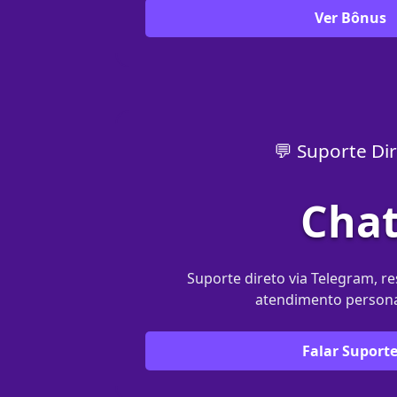
Ver Bônus
💬 Suporte Di
Cha
Suporte direto via Telegram, r
atendimento persona
Falar Suport