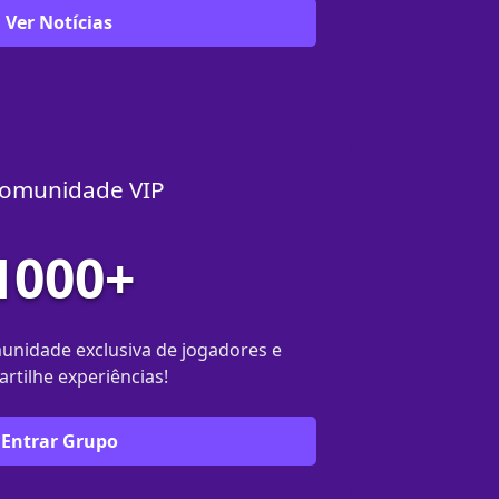
Ver Notícias
Comunidade VIP
1000+
unidade exclusiva de jogadores e
rtilhe experiências!
Entrar Grupo