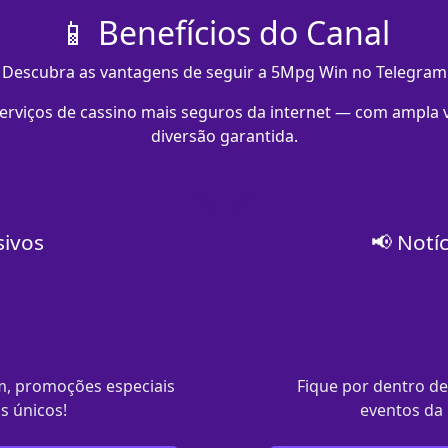
📱 Benefícios do Canal
Descubra as vantagens de seguir a 5Mpg Win no Telegram
erviços de cassino mais seguros da internet — com ampla v
diversão garantida.
sivos
📢 Notí
m, promoções especiais
Fique por dentro d
s únicos!
eventos da