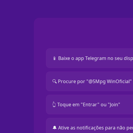
📱 Baixe o app Telegram no seu disp
🔍 Procure por "@5Mpg WinOficial"
👆 Toque em "Entrar" ou "Join"
🔔 Ative as notificações para não p