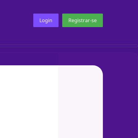
Login
Registrar-se