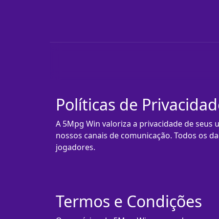
Políticas de Privacida
A 5Mpg Win valoriza a privacidade de seus
nossos canais de comunicação. Todos os dad
jogadores.
Termos e Condições