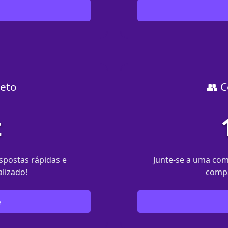
reto
👥 
t
espostas rápidas e
Junte-se a uma com
lizado!
compa
e