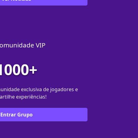
Comunidade VIP
1000+
unidade exclusiva de jogadores e
rtilhe experiências!
Entrar Grupo