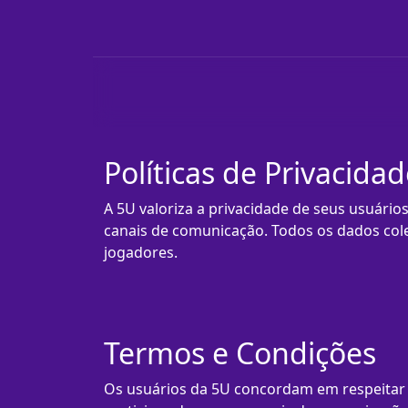
Políticas de Privacida
A 5U valoriza a privacidade de seus usuári
canais de comunicação. Todos os dados cole
jogadores.
Termos e Condições
Os usuários da 5U concordam em respeitar t