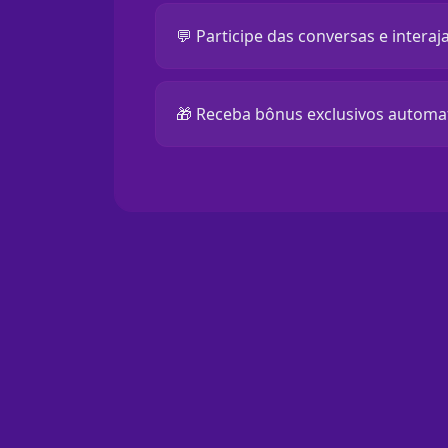
💬 Participe das conversas e interaj
🎁 Receba bônus exclusivos autom