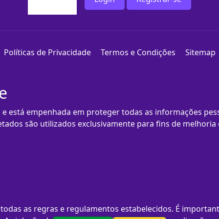
Políticas de Privacidade
Termos e Condições
Sitemap
de
os e está empenhada em proteger todas as informações pes
tados são utilizados exclusivamente para fins de melhoria
odas as regras e regulamentos estabelecidos. É important