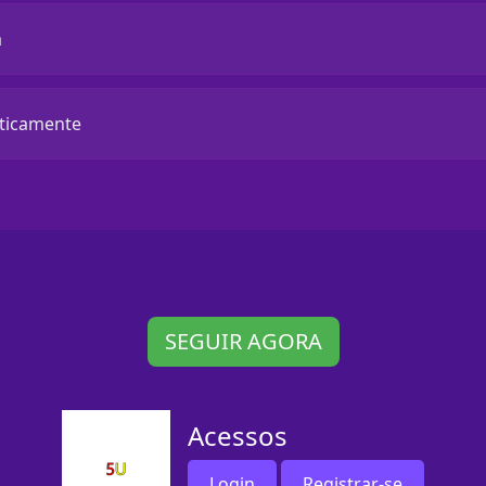
a
aticamente
SEGUIR AGORA
Acessos
Login
Registrar-se