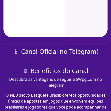
📱 Canal Oficial no Telegram!
📱 Benefícios do Canal
Descubra as vantagens de seguir a 5Wpg.Com no
Telegram
O NBB (Novo Basquete Brasil) oferece oportunidades
únicas de apostas em jogos que envolvem equipes
brasileiras e jogadores que você pode acompanhar de