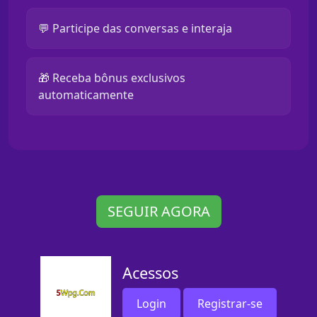
💬 Participe das conversas e interaja
🎁 Receba bônus exclusivos
automaticamente
SEGUIR AGORA
Acessos
Login
Registrar-se