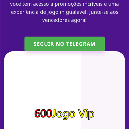
você tem acesso a promoções incríveis e uma
experiência de jogo inigualável. Junte-se aos
vencedores agora!
SEGUIR NO TELEGRAM