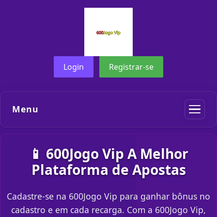
Login
Registrar-se
Menu
📱 600Jogo Vip A Melhor
Plataforma de Apostas
Cadastre-se na 600Jogo Vip para ganhar bônus no
cadastro e em cada recarga. Com a 600Jogo Vip,