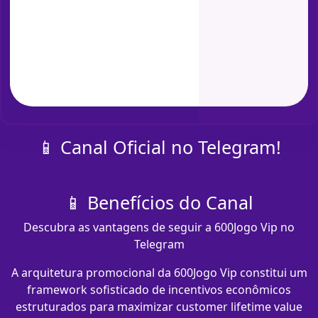
📱 Canal Oficial no Telegram!
📱 Benefícios do Canal
Descubra as vantagens de seguir a 600Jogo Vip no
Telegram
A arquitetura promocional da 600Jogo Vip constitui um
framework sofisticado de incentivos econômicos
estruturados para maximizar customer lifetime value