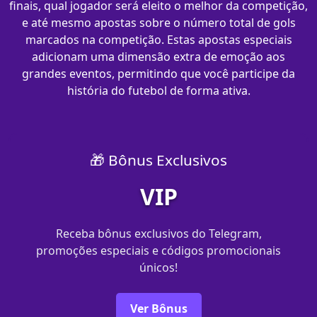
finais, qual jogador será eleito o melhor da competição,
e até mesmo apostas sobre o número total de gols
marcados na competição. Estas apostas especiais
adicionam uma dimensão extra de emoção aos
grandes eventos, permitindo que você participe da
história do futebol de forma ativa.
🎁 Bônus Exclusivos
VIP
Receba bônus exclusivos do Telegram,
promoções especiais e códigos promocionais
únicos!
Ver Bônus