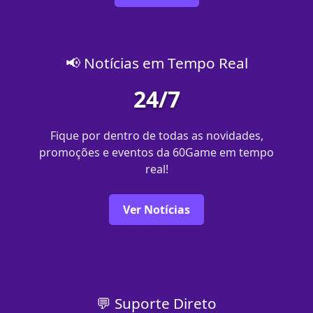
📢 Notícias em Tempo Real
24/7
Fique por dentro de todas as novidades,
promoções e eventos da 60Game em tempo
real!
Ver Notícias
💬 Suporte Direto