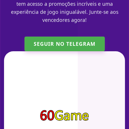
tem acesso a promoções incríveis e uma
experiência de jogo inigualável. Junte-se aos
vencedores agora!
SEGUIR NO TELEGRAM