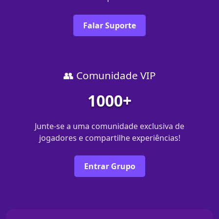
Falar Suporte
👥 Comunidade VIP
1000+
Junte-se a uma comunidade exclusiva de
jogadores e compartilhe experiências!
Entrar Grupo