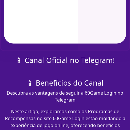
📱 Canal Oficial no Telegram!
📱 Benefícios do Canal
Descubra as vantagens de seguir a 60Game Login no
Telegram
Neste artigo, exploramos como os Programas de
Recompensas no site 60Game Login estão moldando a
experiência de jogo online, oferecendo benefícios