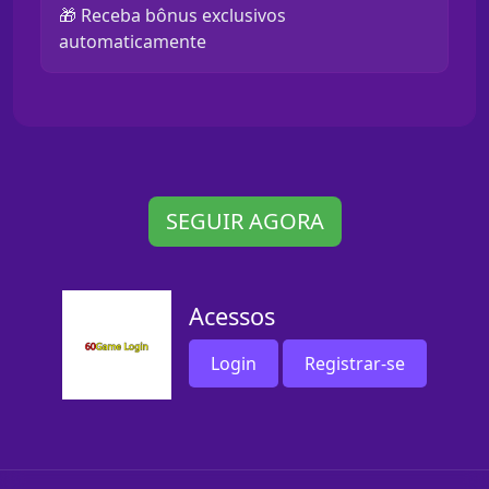
🎁 Receba bônus exclusivos
automaticamente
SEGUIR AGORA
Acessos
Login
Registrar-se