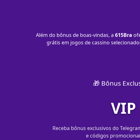
Além do bônus de boas-vindas, a
615Bra
ofe
grátis em jogos de cassino selecionado
🎁 Bônus Exclu
VIP
Receba bônus exclusivos do Telegra
e códigos promocionai