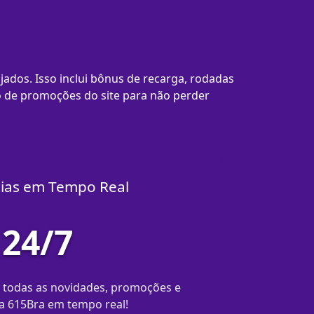
dos. Isso inclui bônus de recarga, rodadas
ão de promoções do site para não perder
cias em Tempo Real
24/7
e todas as novidades, promoções e
a 615Bra em tempo real!