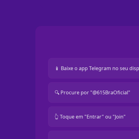
📱 Baixe o app Telegram no seu disp
🔍 Procure por "@615BraOficial"
👆 Toque em "Entrar" ou "Join"