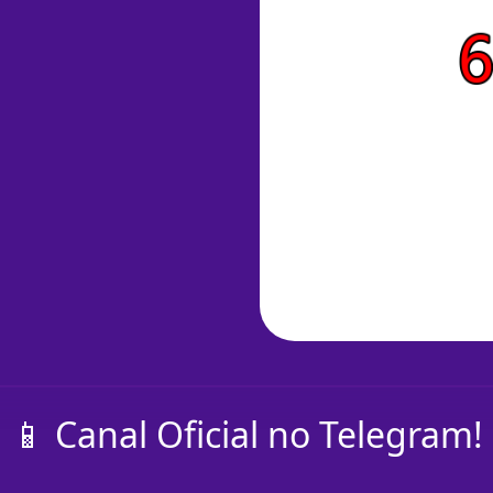
📱 Canal Oficial no Telegram!