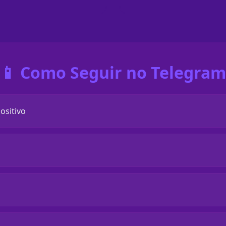
📱 Como Seguir no Telegram
ositivo