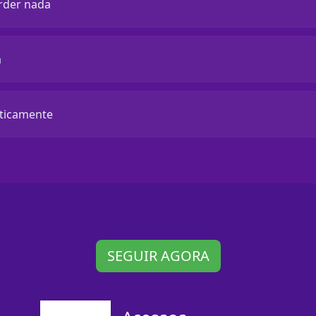
erder nada
a
aticamente
SEGUIR AGORA