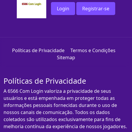
Login
Registrar-se
Políticas de Privacidade
Termos e Condições
Sitemap
Políticas de Privacidade
A 6566 Com Login valoriza a privacidade de seus
usuários e está empenhada em proteger todas as
informações pessoais fornecidas durante o uso de
nossos canais de comunicação. Todos os dados
coletados são utilizados exclusivamente para fins de
melhoria contínua da experiência de nossos jogadores.