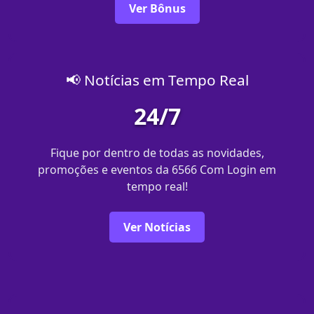
Ver Bônus
📢 Notícias em Tempo Real
24/7
Fique por dentro de todas as novidades,
promoções e eventos da 6566 Com Login em
tempo real!
Ver Notícias