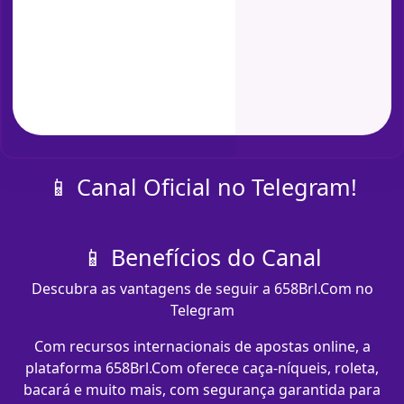
📱 Canal Oficial no Telegram!
📱 Benefícios do Canal
Descubra as vantagens de seguir a 658Brl.Com no
Telegram
Com recursos internacionais de apostas online, a
plataforma 658Brl.Com oferece caça-níqueis, roleta,
bacará e muito mais, com segurança garantida para