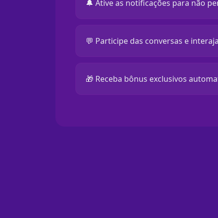
🔔 Ative as notificações para não p
💬 Participe das conversas e interaj
🎁 Receba bônus exclusivos autom