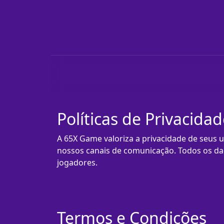
Políticas de Privacida
A 65X Game valoriza a privacidade de seus
nossos canais de comunicação. Todos os dad
jogadores.
Termos e Condições