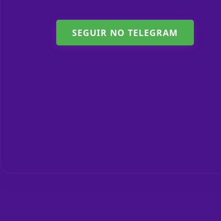
SEGUIR NO TELEGRAM