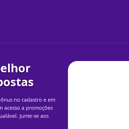
elhor
postas
bônus no cadastro e em
em acesso a promoções
ualável. Junte-se aos