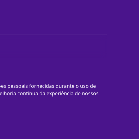
es pessoais fornecidas durante o uso de
elhoria contínua da experiência de nossos