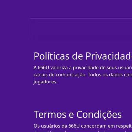
Políticas de Privacida
A 666U valoriza a privacidade de seus usuá
canais de comunicação. Todos os dados cole
jogadores.
Termos e Condições
Os usuários da 666U concordam em respeitar