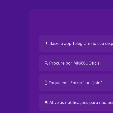
📱 Baixe o app Telegram no seu disp
🔍 Procure por "@666UOficial"
👆 Toque em "Entrar" ou "Join"
🔔 Ative as notificações para não p