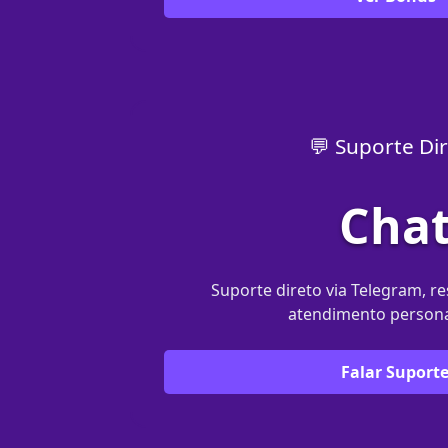
💬 Suporte Di
Cha
Suporte direto via Telegram, r
atendimento persona
Falar Suport