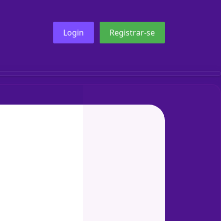
Login
Registrar-se