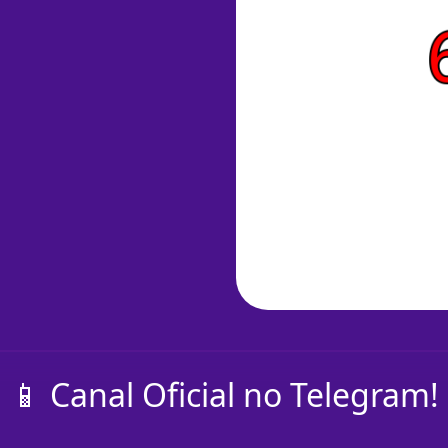
📱 Canal Oficial no Telegram!