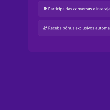
💬 Participe das conversas e interaj
🎁 Receba bônus exclusivos autom