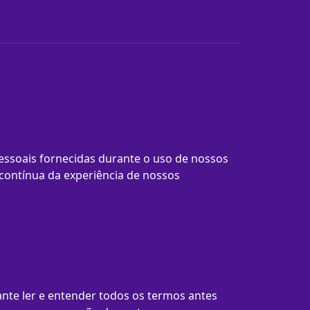
essoais fornecidas durante o uso de nossos
 contínua da experiência de nossos
nte ler e entender todos os termos antes