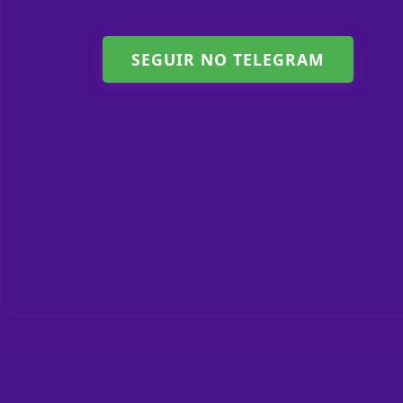
SEGUIR NO TELEGRAM