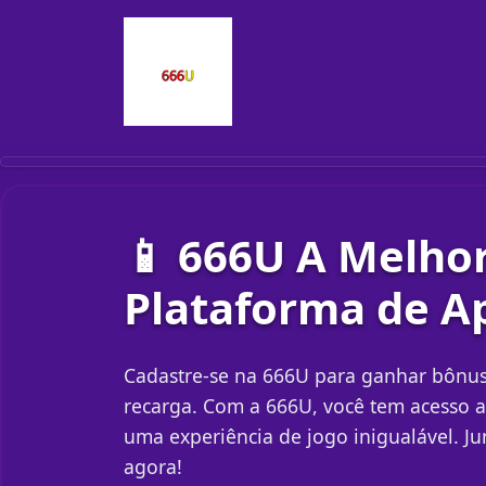
📱 666U A Melho
Plataforma de A
Cadastre-se na 666U para ganhar bônus
recarga. Com a 666U, você tem acesso a
uma experiência de jogo inigualável. J
agora!