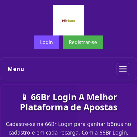
Login
Registrar-se
Menu
📱 66Br Login A Melhor
Plataforma de Apostas
Cadastre-se na 66Br Login para ganhar bônus no
cadastro e em cada recarga. Com a 66Br Login,