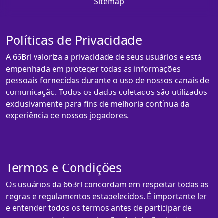
Sitemap
Políticas de Privacidade
A 66Brl valoriza a privacidade de seus usuários e está
empenhada em proteger todas as informações
pessoais fornecidas durante o uso de nossos canais de
comunicação. Todos os dados coletados são utilizados
exclusivamente para fins de melhoria contínua da
experiência de nossos jogadores.
Termos e Condições
Os usuários da 66Brl concordam em respeitar todas as
regras e regulamentos estabelecidos. É importante ler
e entender todos os termos antes de participar de