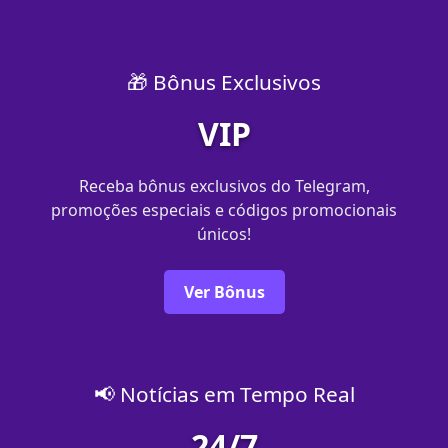
🎁 Bônus Exclusivos
VIP
Receba bônus exclusivos do Telegram,
promoções especiais e códigos promocionais
únicos!
Ver Bônus
📢 Notícias em Tempo Real
24/7