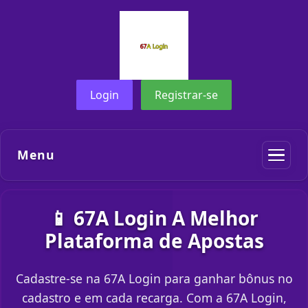
Login
Registrar-se
Menu
📱 67A Login A Melhor
Plataforma de Apostas
Cadastre-se na 67A Login para ganhar bônus no
cadastro e em cada recarga. Com a 67A Login,