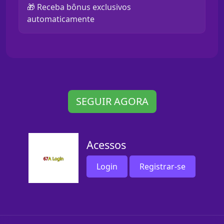
🎁 Receba bônus exclusivos
automaticamente
SEGUIR AGORA
Acessos
Login
Registrar-se