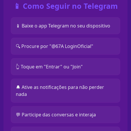
📱 Como Seguir no Telegram
📱 Baixe o app Telegram no seu dispositivo
🔍 Procure por "@67A LoginOficial"
👆 Toque em "Entrar" ou "Join"
🔔 Ative as notificações para não perder
nada
💬 Participe das conversas e interaja