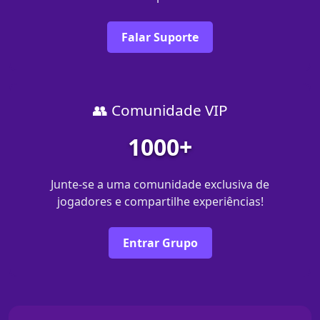
Falar Suporte
👥 Comunidade VIP
1000+
Junte-se a uma comunidade exclusiva de
jogadores e compartilhe experiências!
Entrar Grupo