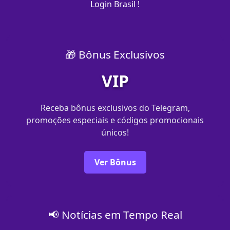
Login Brasil !
🎁 Bônus Exclusivos
VIP
Receba bônus exclusivos do Telegram,
promoções especiais e códigos promocionais
únicos!
Ver Bônus
📢 Notícias em Tempo Real