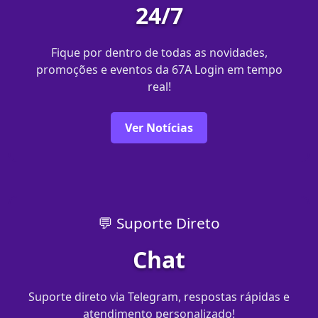
24/7
Fique por dentro de todas as novidades,
promoções e eventos da 67A Login em tempo
real!
Ver Notícias
💬 Suporte Direto
Chat
Suporte direto via Telegram, respostas rápidas e
atendimento personalizado!