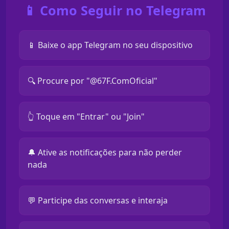
📱 Como Seguir no Telegram
📱 Baixe o app Telegram no seu dispositivo
🔍 Procure por "@67F.ComOficial"
👆 Toque em "Entrar" ou "Join"
🔔 Ative as notificações para não perder
nada
💬 Participe das conversas e interaja