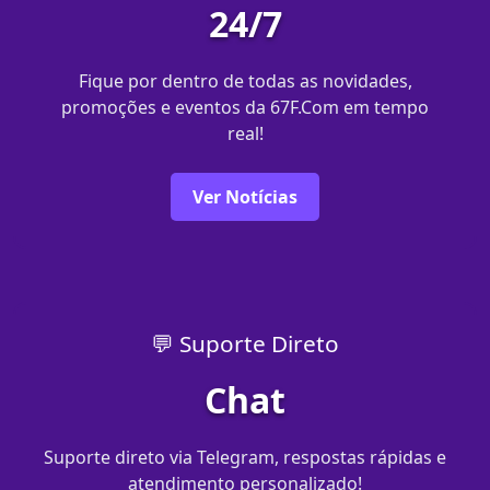
24/7
Fique por dentro de todas as novidades,
promoções e eventos da 67F.Com em tempo
real!
Ver Notícias
💬 Suporte Direto
Chat
Suporte direto via Telegram, respostas rápidas e
atendimento personalizado!