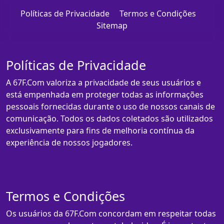
Políticas de Privacidade
Termos e Condições
Sitemap
Políticas de Privacidade
A 67F.Com valoriza a privacidade de seus usuários e
está empenhada em proteger todas as informações
pessoais fornecidas durante o uso de nossos canais de
comunicação. Todos os dados coletados são utilizados
exclusivamente para fins de melhoria contínua da
experiência de nossos jogadores.
Termos e Condições
Os usuários da 67F.Com concordam em respeitar todas