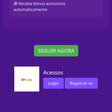
🎁 Receba bônus exclusivos
automaticamente
SEGUIR AGORA
Acessos
Login
Registrar-se