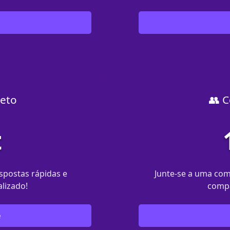
reto
👥 
t
espostas rápidas e
Junte-se a uma com
lizado!
compa
e