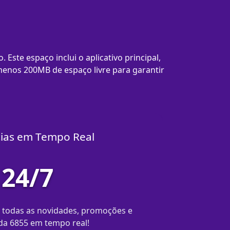
ste espaço inclui o aplicativo principal,
enos 200MB de espaço livre para garantir
cias em Tempo Real
24/7
e todas as novidades, promoções e
da 6855 em tempo real!