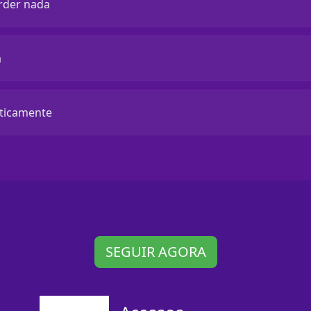
erder nada
a
aticamente
SEGUIR AGORA