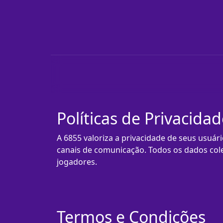
Políticas de Privacida
A 6855 valoriza a privacidade de seus usuá
canais de comunicação. Todos os dados cole
jogadores.
Termos e Condições