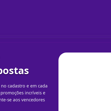
postas
 no cadastro e em cada
 promoções incríveis e
unte-se aos vencedores