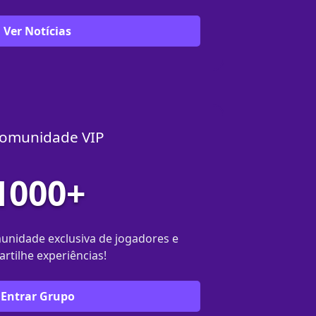
Ver Notícias
Comunidade VIP
1000+
unidade exclusiva de jogadores e
rtilhe experiências!
Entrar Grupo